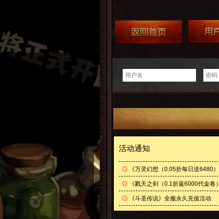
活动通知
◎
《万灵幻想（0.05折每日送648
◎
《戮天之剑（0.1折返6000代金
◎
《斗圣传说》全服永久充值活动