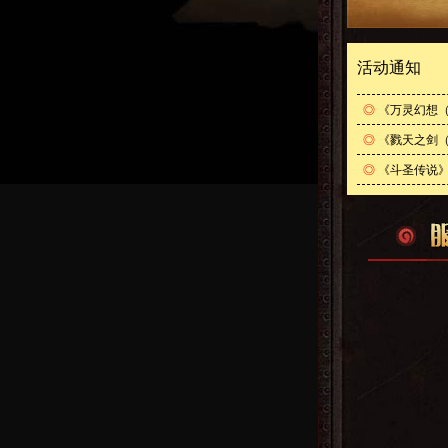
活动通知
◎
《万灵幻想（
◎
《戮天之剑（
◎
《斗圣传说