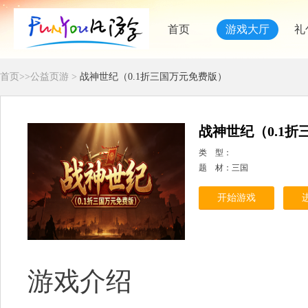
首页
游戏大厅
礼
首页
>>
公益页游
>
战神世纪（0.1折三国万元免费版）
战神世纪（0.1
类 型：
题 材：三国
开始游戏
游戏介绍