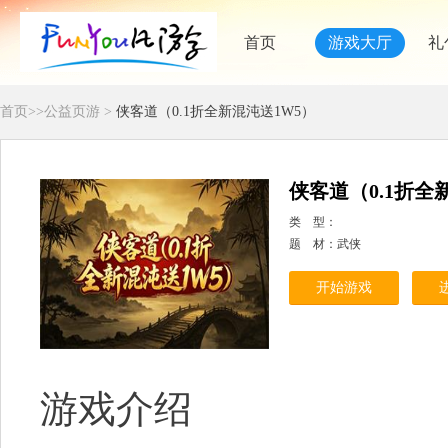
首页
游戏大厅
礼
首页
>>
公益页游
>
侠客道（0.1折全新混沌送1W5）
侠客道（0.1折全
类 型：
题 材：武侠
开始游戏
游戏介绍