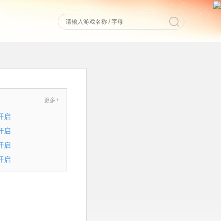
更多+
开启
开启
开启
开启