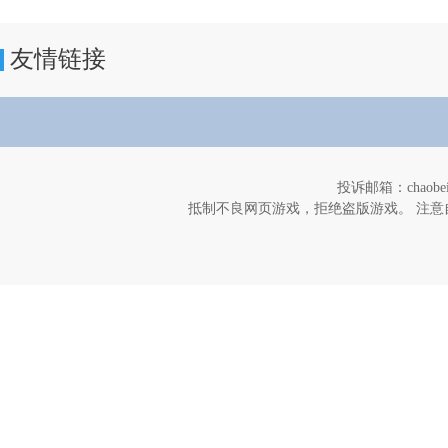
友情链接
投诉邮箱：chaob
抵制不良网页游戏，拒绝盗版游戏。 注意