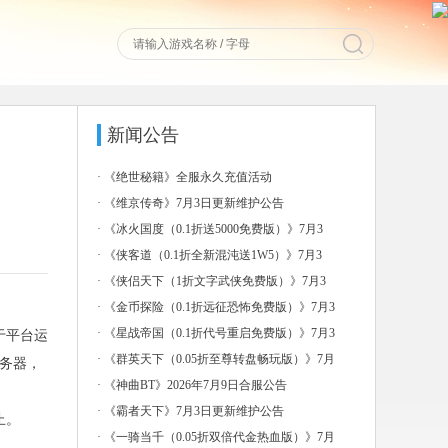
新闻公告
·
《绝世秘籍》全服永久充值活动
·
《维京传奇》7月3日更新维护公告
·
《冰火国度（0.1折送5000免费版）》7月3
日-7
·
《侠客道（0.1折全新混沌送1W5）》7月3
日-7月
·
《侠侣天下（1折文字武侠免费版）》7月3
日-7月6日
·
《金币探险（0.1折远征恐怖免费版）》7月3
日-7月
·
《星战帝国（0.1折代号重启免费版）》7月3
于平台运
日-7月
·
《群英天下（0.05折至尊转盘畅玩版）》7月
服务器，
3日-7
·
《神曲BT》2026年7月9日合服公告
·
《霸者天下》7月3日更新维护公告
止。
·
《一骑当千（0.05折双倍代金热血版）》7月