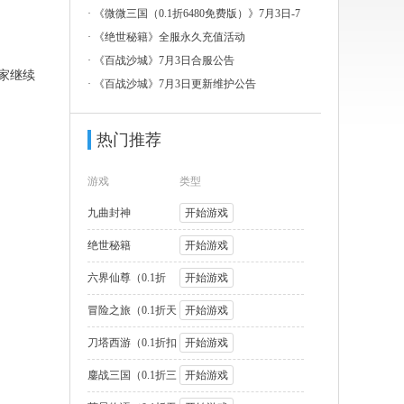
3日-7
·
《微微三国（0.1折6480免费版）》7月3日-7
月
·
《绝世秘籍》全服永久充值活动
·
《百战沙城》7月3日合服公告
家继续
·
《百战沙城》7月3日更新维护公告
。
热门推荐
游戏
类型
九曲封神
开始游戏
绝世秘籍
开始游戏
六界仙尊（0.1折
开始游戏
2000福利版
冒险之旅（0.1折天
开始游戏
天送1W代币
刀塔西游（0.1折扣
开始游戏
版）
鏖战三国（0.1折三
开始游戏