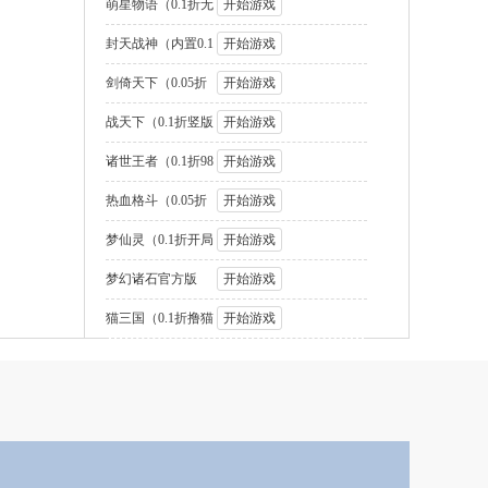
国2名将盲盒
萌星物语（0.1折无
开始游戏
限代金版）
封天战神（内置0.1
开始游戏
折1W免费版
剑倚天下（0.05折
开始游戏
送SSS神将
战天下（0.1折竖版
开始游戏
街机连招）
诸世王者（0.1折98
开始游戏
元速通版）
热血格斗（0.05折
开始游戏
GM定制版）
梦仙灵（0.1折开局
开始游戏
送足球宝贝）
梦幻诸石官方版
开始游戏
（0.05折圆梦高
猫三国（0.1折撸猫
开始游戏
免费版）